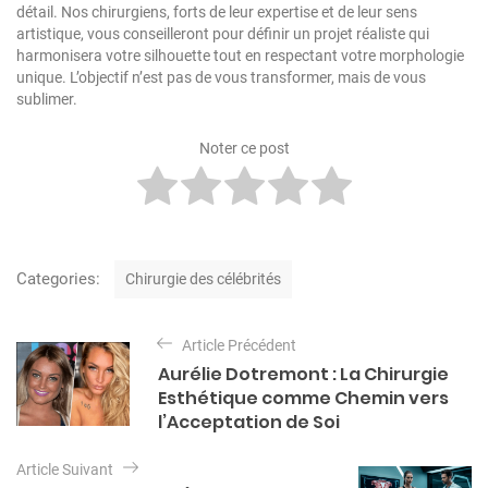
détail. Nos chirurgiens, forts de leur expertise et de leur sens
artistique, vous conseilleront pour définir un projet réaliste qui
harmonisera votre silhouette tout en respectant votre morphologie
unique. L’objectif n’est pas de vous transformer, mais de vous
sublimer.
Noter ce post
C
Categories:
Chirurgie des célébrités
a
t
N
e
Article Précédent
a
g
Aurélie Dotremont : La Chirurgie
o
v
Esthétique comme Chemin vers
r
i
l’Acceptation de Soi
i
e
g
s
Article Suivant