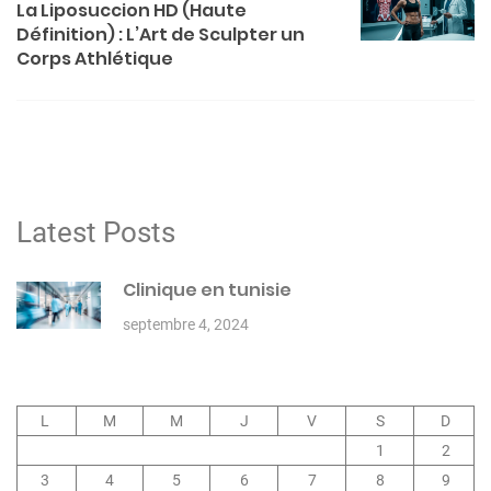
a
La Liposuccion HD (Haute
t
Définition) : L’Art de Sculpter un
Corps Athlétique
i
o
n
d
e
l
Latest Posts
’
Clinique en tunisie
a
r
septembre 4, 2024
t
i
c
L
M
M
J
V
S
D
1
2
l
3
4
5
6
7
8
9