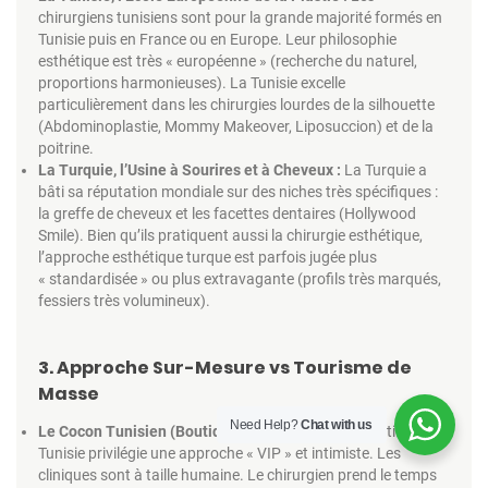
chirurgiens tunisiens sont pour la grande majorité formés en
Tunisie puis en France ou en Europe. Leur philosophie
esthétique est très « européenne » (recherche du naturel,
proportions harmonieuses). La Tunisie excelle
particulièrement dans les chirurgies lourdes de la silhouette
(Abdominoplastie, Mommy Makeover, Liposuccion) et de la
poitrine.
La Turquie, l’Usine à Sourires et à Cheveux :
La Turquie a
bâti sa réputation mondiale sur des niches très spécifiques :
la greffe de cheveux et les facettes dentaires (Hollywood
Smile). Bien qu’ils pratiquent aussi la chirurgie esthétique,
l’approche esthétique turque est parfois jugée plus
« standardisée » ou plus extravagante (profils très marqués,
fessiers très volumineux).
3. Approche Sur-Mesure vs Tourisme de
Masse
Need Help?
Chat with us
Le Cocon Tunisien (Boutique-Clinique) :
L’organisation en
Tunisie privilégie une approche « VIP » et intimiste. Les
cliniques sont à taille humaine. Le chirurgien prend le temps