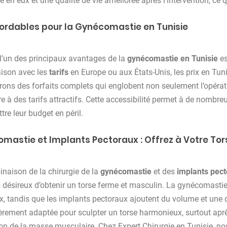
 en eux et une qualité de vie améliorée après l’intervention, ce q
bordables pour la Gynécomastie en Tunisie
 l’un des principaux avantages de la
gynécomastie en Tunisie
es
ison avec les
tarifs
en Europe ou aux États-Unis, les prix en Tuni
rons des forfaits complets qui englobent non seulement l’opérati
re à des tarifs attractifs. Cette accessibilité permet à de nombr
tre leur budget en péril.
mastie et Implants Pectoraux : Offrez à Votre Tor
naison de la chirurgie de la
gynécomastie
et des
implants pec
ésireux d’obtenir un torse ferme et masculin. La gynécomastie v
x, tandis que les implants pectoraux ajoutent du volume et une d
ièrement adaptée pour sculpter un torse harmonieux, surtout aprè
on de la masse musculaire. Chez Expert Chirurgie en Tunisie, n