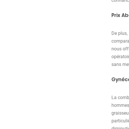
confiance
Prix A
De plus,
compara
nous off
opératoi
sans met
Gynéco
La combi
hommes d
graisseu
particul
diminuti