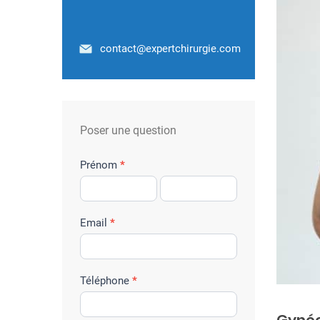
contact@expertchirurgie.com
Poser une question
f
Prénom
*
o
r
m
Email
*
u
l
a
Téléphone
*
i