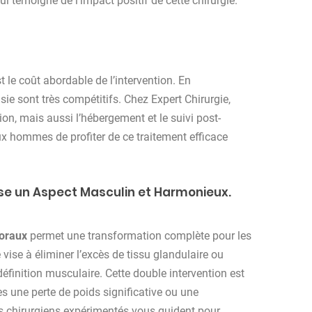
ui témoigne de l’impact positif de cette chirurgie.
t le coût abordable de l’intervention. En
sie sont très compétitifs. Chez Expert Chirurgie,
on, mais aussi l’hébergement et le suivi post-
eux hommes de profiter de ce traitement efficace
se un Aspect Masculin et Harmonieux.
toraux
permet une transformation complète pour les
ise à éliminer l’excès de tissu glandulaire ou
éfinition musculaire. Cette double intervention est
s une perte de poids significative ou une
os chirurgiens expérimentés vous guident pour