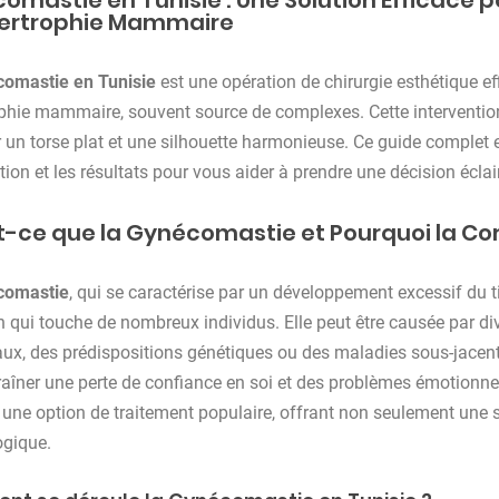
omastie en Tunisie : Une Solution Efficace 
ertrophie Mammaire
omastie en Tunisie
est une opération de chirurgie esthétique e
phie mammaire, souvent source de complexes. Cette interventi
r un torse plat et une silhouette harmonieuse. Ce guide complet e
tion et les résultats pour vous aider à prendre une décision éclai
t-ce que la Gynécomastie et Pourquoi la Cor
comastie
, qui se caractérise par un développement excessif du
n qui touche de nombreux individus. Elle peut être causée par div
x, des prédispositions génétiques ou des maladies sous-jace
raîner une perte de confiance en soi et des problèmes émotionne
une option de traitement populaire, offrant non seulement une s
ogique.