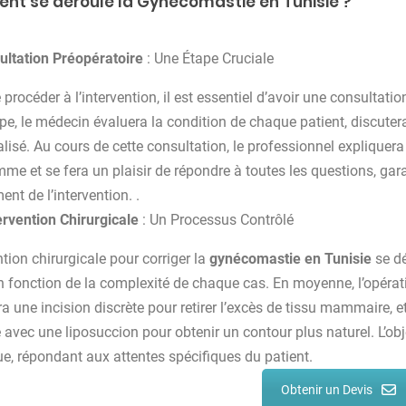
t se déroule la Gynécomastie en Tunisie ?
ultation Préopératoire
: Une Étape Cruciale
procéder à l’intervention, il est essentiel d’avoir une consultati
ape, le médecin évaluera la condition de chaque patient, discutera
lisé. Au cours de cette consultation, le professionnel explique
me et se fera un plaisir de répondre à toutes les questions, ga
nt de l’intervention. .
ervention Chirurgicale
: Un Processus Contrôlé
ntion chirurgicale pour corriger la
gynécomastie en Tunisie
se dé
en fonction de la complexité de chaque cas. En moyenne, l’opératio
ra une incision discrète pour retirer l’excès de tissu mammaire, e
avec une liposuccion pour obtenir un contour plus naturel. L’objec
ue, répondant aux attentes spécifiques du patient.
Obtenir un Devis