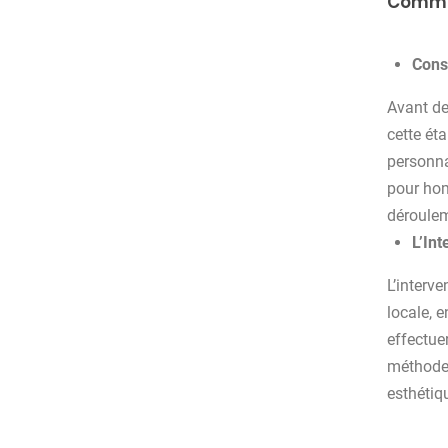
Commen
Cons
Avant de 
cette ét
personna
pour hom
dérouleme
L’Int
L’interve
locale, 
effectue
méthode 
esthétiq