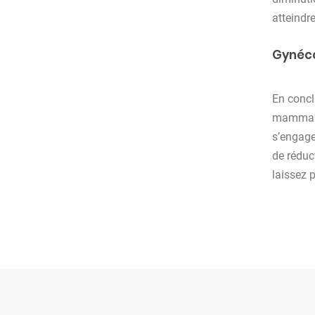
atteindr
Gynéco
En concl
mammaire
s’engage
de réduc
laissez 