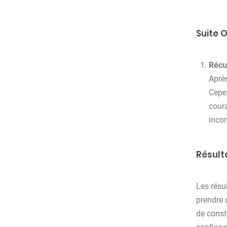
Suite O
Récu
Après
Cepen
coura
incon
Résult
Les résul
prendre 
de const