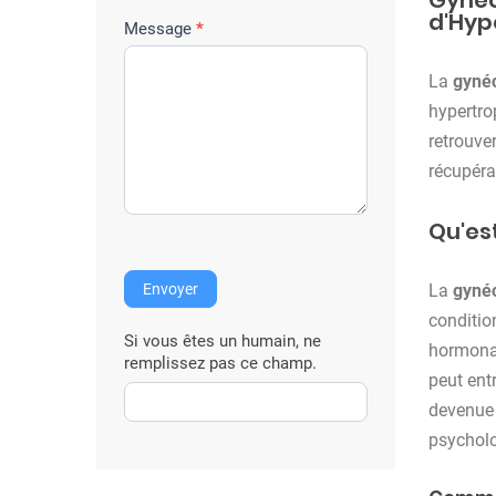
Gynéc
r
d'Hyp
e
Message
*
i
La
gynéc
n
hypertro
t
retrouve
e
récupéra
r
v
Qu'es
e
n
Envoyer
La
gyné
t
conditio
i
Si vous êtes un humain, ne
hormonau
o
remplissez pas ce champ.
peut ent
n
devenue 
psychol