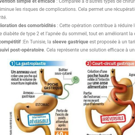
vention simple et efficace
: Comparée à d’autres types de chirurg
iminue les risques de complications. Cela permet une récupératio
ité.
ioration des comorbidités
: Cette opération contribue à réduire 
e diabète de type 2 et l’apnée du sommeil, tout en améliorant la q
compétitif
:En Tunisie, la
sleeve gastrique
est proposée à un tarif
suivi post-opératoire
. Cela représente une solution efficace à un