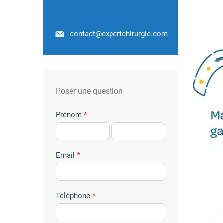
contact@expertchirurgie.com
Poser une question
f
Prénom
*
o
r
m
Email
*
u
l
a
Téléphone
*
i