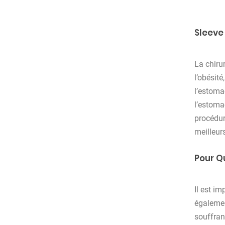
Sleeve
La chiru
l’obésit
l’estoma
l’estoma
procédure
meilleur
Pour Qu
Il est im
égalemen
souffran