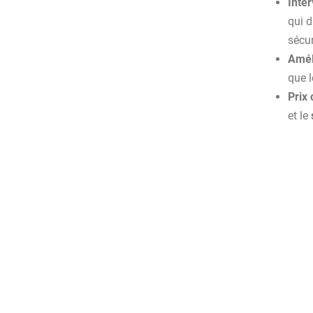
Inter
qui d
sécur
Amél
que l
Prix 
et le