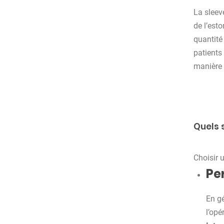
La sleev
de l’est
quantité
patients
manière
Quels 
Choisir 
Pe
En gé
l’opé