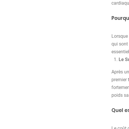
cardiaqu
Pourqu
Lorsque 
qui sont
essentiel
Le S
Après u
premier 
fortement
poids sa
Quel es
Le coût 