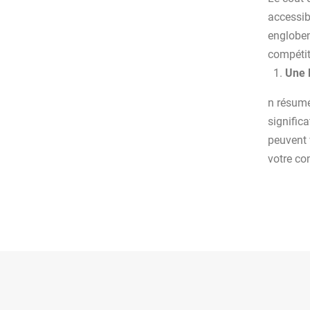
accessib
englobent
compétit
Une 
n résumé
significa
peuvent 
votre co