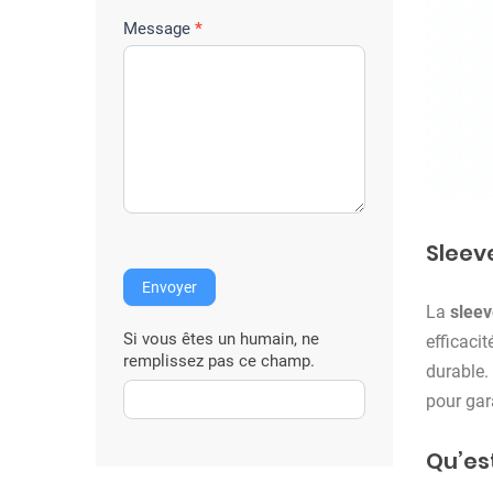
r
e
Message
*
i
n
t
e
r
v
e
Sleeve
n
Envoyer
t
La
sleev
i
Si vous êtes un humain, ne
efficaci
o
remplissez pas ce champ.
durable
n
pour gar
Qu’es