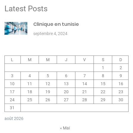
o
Latest Posts
n
d
Clinique en tunisie
e
septembre 4, 2024
l
’
a
L
M
M
J
V
S
D
r
1
2
t
3
4
5
6
7
8
9
i
10
11
12
13
14
15
16
c
17
18
19
20
21
22
23
l
24
25
26
27
28
29
30
e
31
août 2026
« Mai