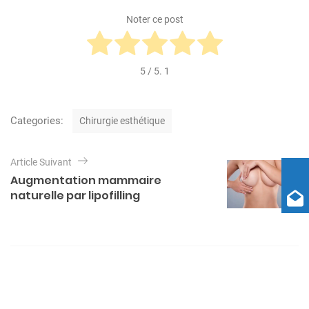
Noter ce post
5
/ 5.
1
C
Categories:
Chirurgie esthétique
a
t
N
e
Article Suivant
a
g
Augmentation mammaire
o
v
naturelle par lipofilling
r
i
i
e
g
s
a
t
i