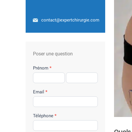
contact@expertchirurgie.com
Poser une question
f
Prénom
*
o
r
m
Email
*
u
l
a
Téléphone
*
i
Quels