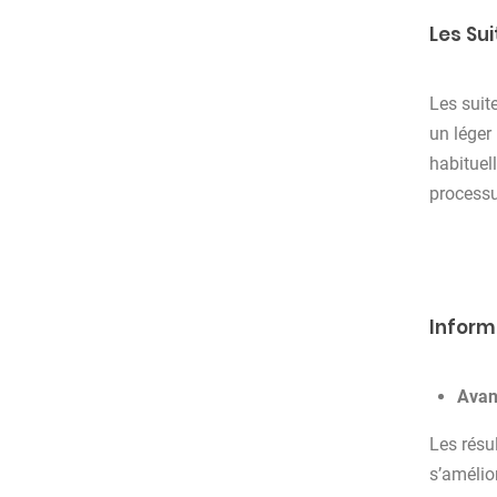
Les Su
Les suit
un léger
habituel
processu
Inform
Avan
Les résul
s’amélio