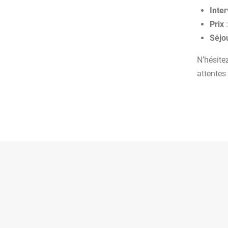
Inte
Prix
:
Séjo
N’hésite
attentes 