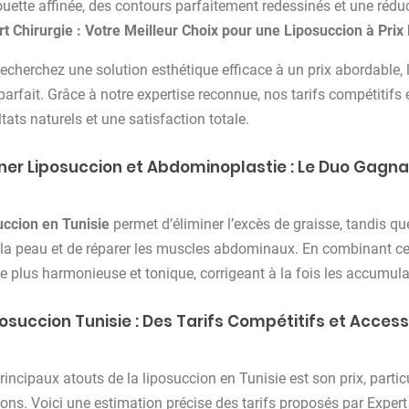
ouette affinée, des contours parfaitement redessinés et une rédu
t Chirurgie : Votre Meilleur Choix pour une Liposuccion à Prix
recherchez une solution esthétique efficace à un prix abordable, 
 parfait. Grâce à notre expertise reconnue, nos tarifs compétitif
tats naturels et une satisfaction totale.
er Liposuccion et Abdominoplastie : Le Duo Gagn
uccion en Tunisie
permet d’éliminer l’excès de graisse, tandis que
 la peau et de réparer les muscles abdominaux. En combinant ces 
te plus harmonieuse et tonique, corrigeant à la fois les accumul
posuccion Tunisie : Des Tarifs Compétitifs et Access
rincipaux atouts de la liposuccion en Tunisie est son prix, partic
ions. Voici une estimation précise des tarifs proposés par Expert 