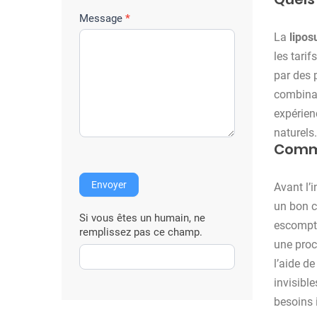
r
e
Message
*
i
La
lipos
n
les tarif
t
par des p
e
combinai
r
expérien
v
naturels.
Comme
e
n
Envoyer
Avant l’
t
un bon ca
i
Si vous êtes un humain, ne
escompté
o
remplissez pas ce champ.
une procé
n
l’aide d
invisible
besoins 