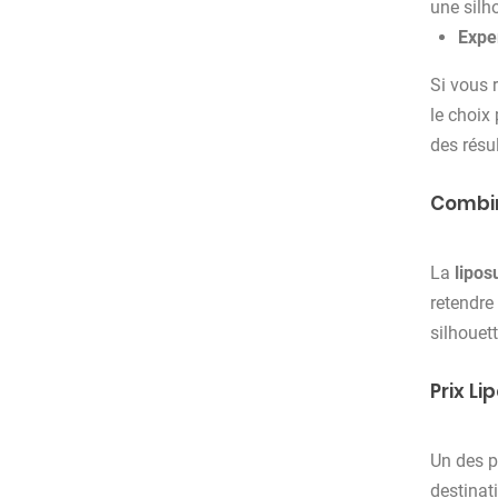
une silh
Exper
Si vous 
le choix
des résul
Combin
La
lipos
retendre
silhouet
Prix Li
Un des p
destinat