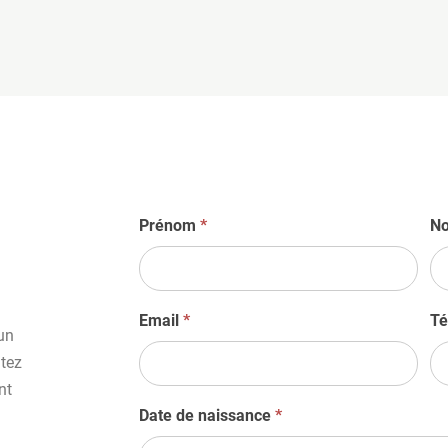
D
Prénom
*
N
e
m
a
Email
*
Té
n
un
d
itez
e
nt
d
Date de naissance
*
e