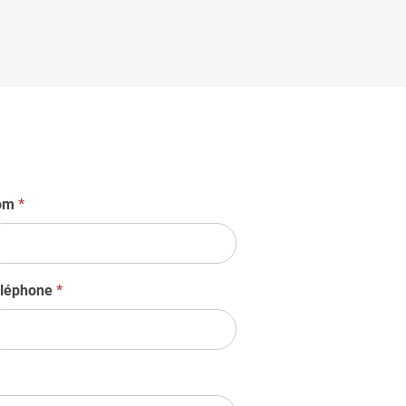
om
*
léphone
*