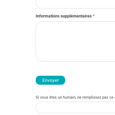
d
e
Informations supplémentaires
*
v
i
s
c
o
n
t
a
c
Envoyer
t
f
o
Si vous êtes un humain, ne remplissez pas ce
r
m