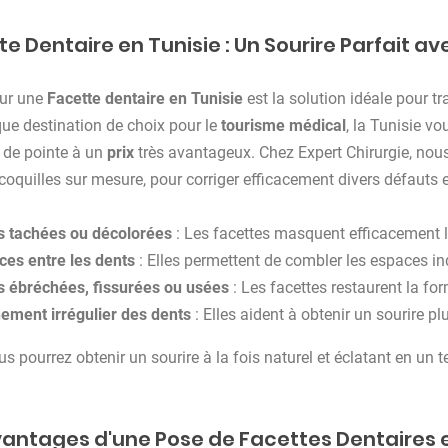
e Dentaire en Tunisie : Un Sourire Parfait av
our une
Facette dentaire en Tunisie
est la solution idéale pour t
que destination de choix pour le
tourisme médical
, la Tunisie vo
de pointe à un
prix
très avantageux. Chez Expert Chirurgie, nou
 coquilles sur mesure, pour corriger efficacement divers défauts e
s tachées ou décolorées
: Les facettes masquent efficacement l
ces entre les dents
: Elles permettent de combler les espaces in
s ébréchées, fissurées ou usées
: Les facettes restaurent la for
nement irrégulier des dents
: Elles aident à obtenir un sourire p
ous pourrez obtenir un sourire à la fois naturel et éclatant en un
vantages d'une Pose de Facettes Dentaires e