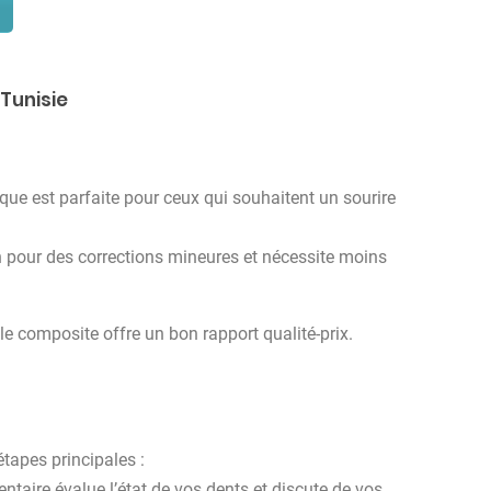
Tunisie
ique est parfaite pour ceux qui souhaitent un sourire
n pour des corrections mineures et nécessite moins
 le composite offre un bon rapport qualité-prix.
étapes principales :
entaire évalue l’état de vos dents et discute de vos