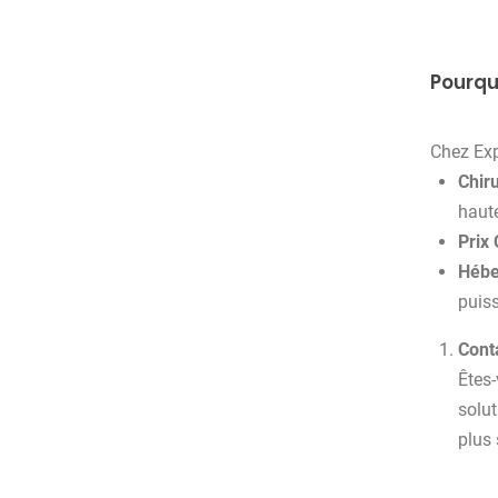
Pourquo
Chez Exp
Chir
haute
Prix 
Hébe
puiss
Cont
Êtes-
solut
plus 