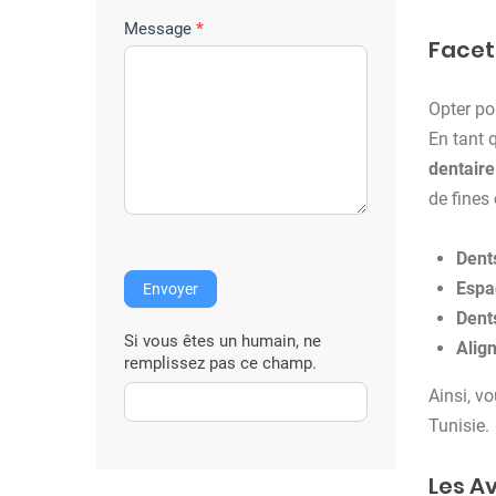
r
e
Message
*
Facett
i
n
Opter p
t
En tant 
e
dentaire
r
de fines
v
e
Dent
n
Espa
Envoyer
t
Dent
i
Si vous êtes un humain, ne
Alig
o
remplissez pas ce champ.
n
Ainsi, v
Tunisie.
Les A