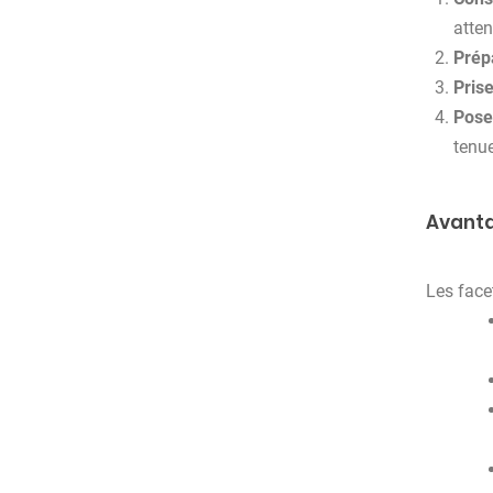
atten
Prép
Pris
Pose
tenue
Avanta
Les face