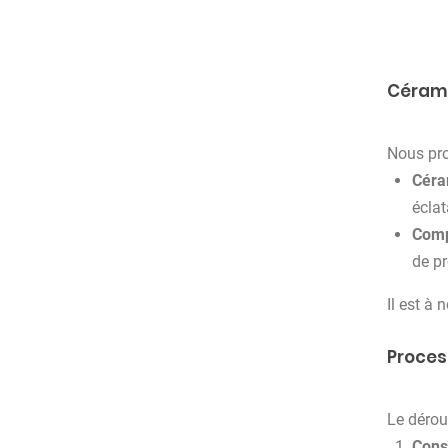
Cérami
Nous pro
Céra
éclat
Comp
de pr
Il est à
Proces
Le déroul
Consu