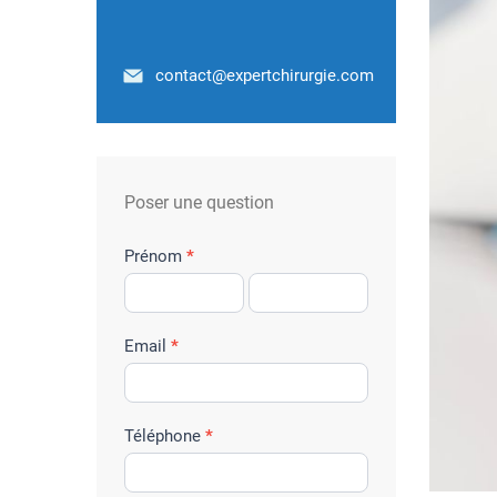
contact@expertchirurgie.com
Poser une question
f
Prénom
*
o
r
m
Email
*
u
l
a
Téléphone
*
i