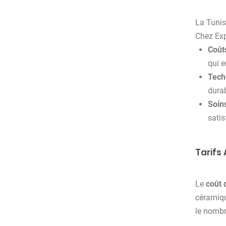
La Tunis
Chez Exp
Coût
qui e
Tech
dura
Soin
sati
Tarifs
Le
coût 
céramiqu
le nombre