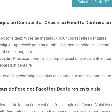
Obtenir un Devis
que ou Composite : Choisir sa Facette Dentaire en 
posons deux types de matériaux pour vos facettes dentaires :
mique
: Appréciée pour sa durabilité et son esthétique, la céram
ant sur le long terme.
osite
: Plus économique, le composite est une excellente optio
éparation dentaire.
 noter que la céramique est plus résistante aux taches, tandis que
sus de Pose des Facettes Dentaires en tunisie
ement de la procédure est à la fois simple et efficace. Voici les 
ltation Initiale
: Lors de cette première étape, votre chirurgien d