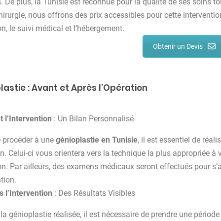
. De plus, la Tunisie est reconnue pour la qualité de ses soins to
hirurgie, nous offrons des prix accessibles pour cette interventi
on, le suivi médical et l’hébergement.
Obtenir un Devis
lastie : Avant et Après l’Opération
 l’Intervention
: Un Bilan Personnalisé
 procéder à une
génioplastie en Tunisie
, il est essentiel de réa
en. Celui-ci vous orientera vers la technique la plus appropriée 
ion. Par ailleurs, des examens médicaux seront effectués pour s
ntion.
 l’Intervention
: Des Résultats Visibles
 la génioplastie réalisée, il est nécessaire de prendre une périod