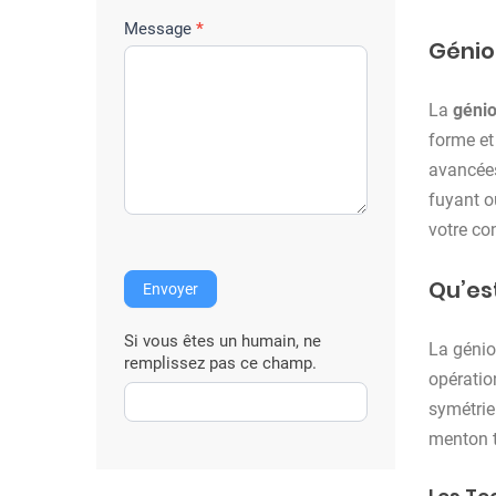
r
e
Message
*
Génio
i
n
La
génio
t
forme et
e
avancées
r
fuyant o
v
votre co
e
n
Qu’es
Envoyer
t
i
Si vous êtes un humain, ne
La génio
o
remplissez pas ce champ.
opératio
n
symétrie
menton t