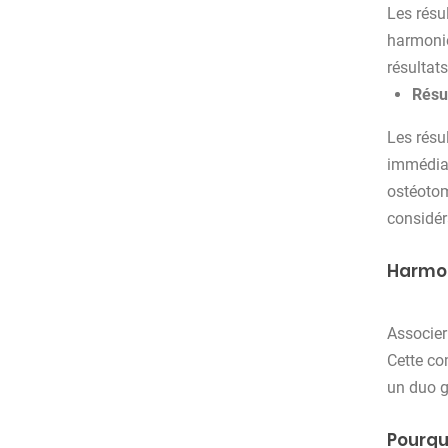
Les résu
harmonie
résultats
Résul
Les résu
immédiat
ostéotom
considér
Harmon
Associe
Cette co
un duo g
Pourquo