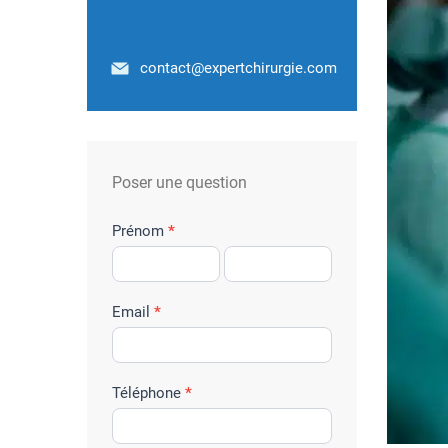
contact@expertchirurgie.com
Poser une question
f
Prénom
*
o
r
m
Email
*
u
l
a
Téléphone
*
i