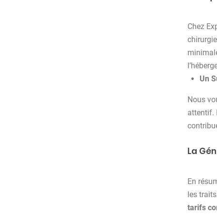
Chez Exp
chirurgi
minimale
l’héberg
Un S
Nous vou
attentif
contribu
La Gén
En résum
les trait
tarifs c