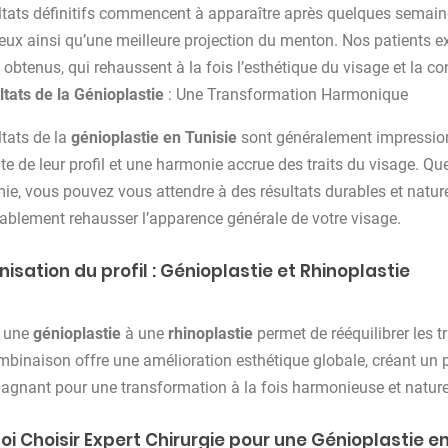
ltats définitifs commencent à apparaître après quelques semain
ux ainsi qu’une meilleure projection du menton. Nos patients ex
 obtenus, qui rehaussent à la fois l’esthétique du visage et la co
tats de la Génioplastie
: Une Transformation Harmonique
ltats de la
génioplastie en Tunisie
sont généralement impression
e de leur profil et une harmonie accrue des traits du visage. Q
ie, vous pouvez vous attendre à des résultats durables et nature
ablement rehausser l’apparence générale de votre visage.
isation du profil : Génioplastie et Rhinoplastie
r une
génioplastie
à une
rhinoplastie
permet de rééquilibrer les t
mbinaison offre une amélioration esthétique globale, créant un pr
agnant pour une transformation à la fois harmonieuse et nature
i Choisir Expert Chirurgie pour une Génioplastie en