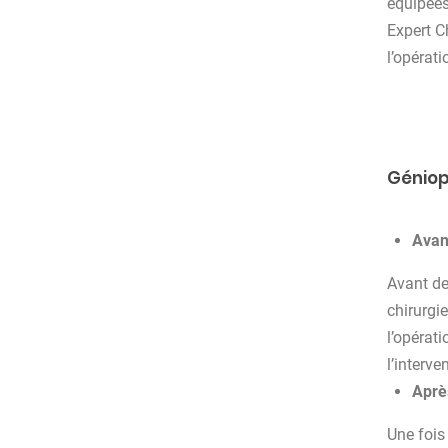
équipées
Expert C
l’opérati
Géniop
Avant
Avant de
chirurgi
l’opérat
l’interve
Après
Une fois