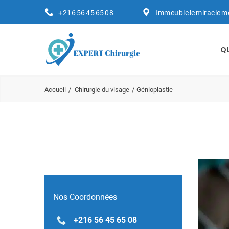
+216 56 45 65 08
Immeuble le miracle m
Q
Accueil
Chirurgie du visage
Génioplastie
Nos Coordonnées
+216 56 45 65 08