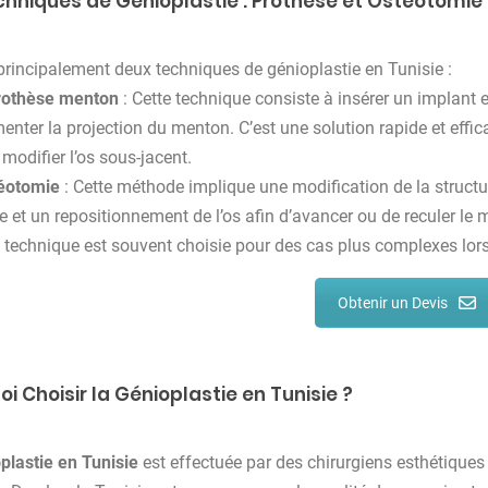
chniques de Génioplastie : Prothèse et Ostéotomie
e principalement deux techniques de génioplastie en Tunisie :
rothèse menton
: Cette technique consiste à insérer un implant
nter la projection du menton. C’est une solution rapide et effi
modifier l’os sous-jacent.
téotomie
: Cette méthode implique une modification de la struct
 et un repositionnement de l’os afin d’avancer ou de reculer le 
 technique est souvent choisie pour des cas plus complexes lors
Obtenir un Devis
i Choisir la Génioplastie en Tunisie ?
plastie en Tunisie
est effectuée par des chirurgiens esthétiques