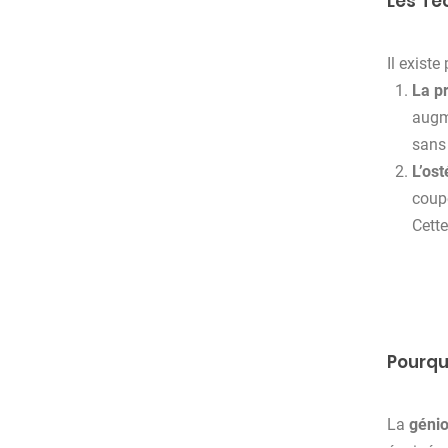
Les Te
Il exist
La p
augme
sans 
L’os
coupe
Cette
Pourquo
La
génio