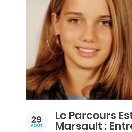
Le Parcours E
29
Marsault : Ent
AOÛT