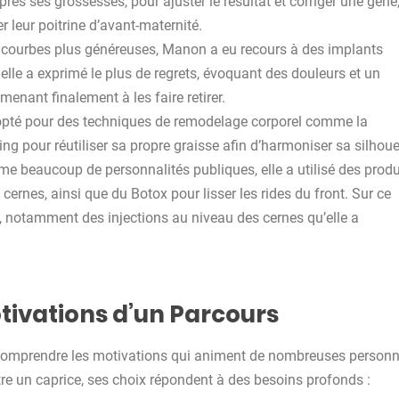
ès ses grossesses, pour ajuster le résultat et corriger une gêne
 leur poitrine d’avant-maternité.
courbes plus généreuses, Manon a eu recours à des implants
s elle a exprimé le plus de regrets, évoquant des douleurs et un
menant finalement à les faire retirer.
opté pour des techniques de remodelage corporel comme la
ling pour réutiliser sa propre graisse afin d’harmoniser sa silhoue
 beaucoup de personnalités publiques, elle a utilisé des produ
ernes, ainsi que du Botox pour lisser les rides du front. Sur ce
s, notamment des injections au niveau des cernes qu’elle a
otivations d’un Parcours
comprendre les motivations qui animent de nombreuses person
’être un caprice, ses choix répondent à des besoins profonds :