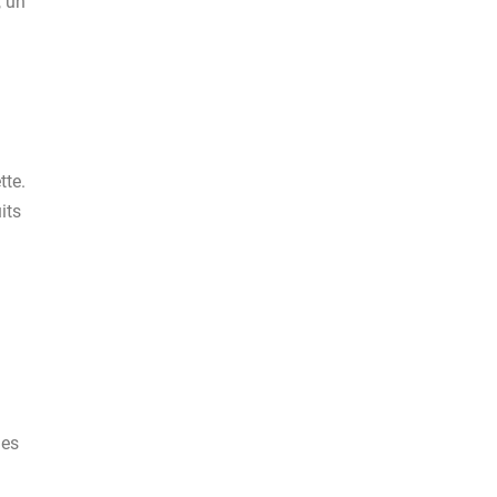
, un
tte.
its
nes