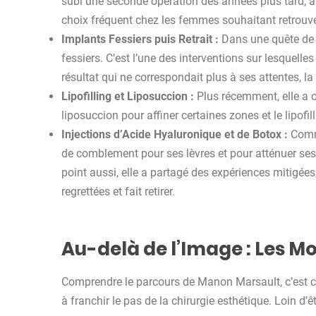
subi une seconde opération des années plus tard, apr
choix fréquent chez les femmes souhaitant retrouver
Implants Fessiers puis Retrait :
Dans une quête de 
fessiers. C’est l’une des interventions sur lesquelle
résultat qui ne correspondait plus à ses attentes, la 
Lipofilling et Liposuccion :
Plus récemment, elle a 
liposuccion pour affiner certaines zones et le lipofil
Injections d’Acide Hyaluronique et de Botox :
Comme
de comblement pour ses lèvres et pour atténuer ses c
point aussi, elle a partagé des expériences mitigée
regrettées et fait retirer.
Au-delà de l’Image : Les M
Comprendre le parcours de Manon Marsault, c’est 
à franchir le pas de la chirurgie esthétique. Loin d