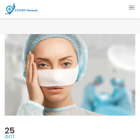
25
OCT