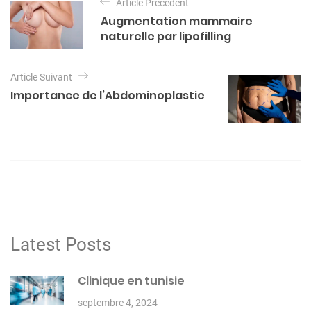
Article Précédent
a
g
Augmentation mammaire
o
v
naturelle par lipofilling
r
i
i
e
g
Article Suivant
s
a
Importance de l’Abdominoplastie
t
i
o
n
d
e
l
Latest Posts
’
a
Clinique en tunisie
r
septembre 4, 2024