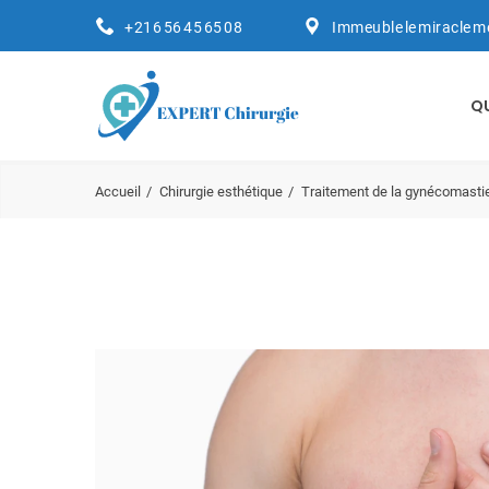
+216 56 45 65 08
Immeuble le miracle m
Q
Accueil
Chirurgie esthétique
Traitement de la gynécomastie 