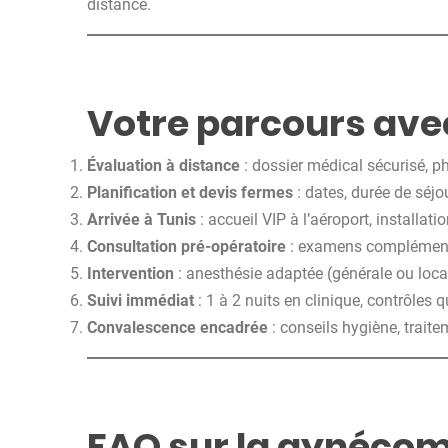
distance.
Votre parcours avec
Évaluation à distance
: dossier médical sécurisé, p
Planification et devis fermes
: dates, durée de séjou
Arrivée à Tunis
: accueil VIP à l’aéroport, installat
Consultation pré-opératoire
: examens complémenta
Intervention
: anesthésie adaptée (générale ou local
Suivi immédiat
: 1 à 2 nuits en clinique, contrôles q
Convalescence encadrée
: conseils hygiène, trait
FAQ sur la gynécom