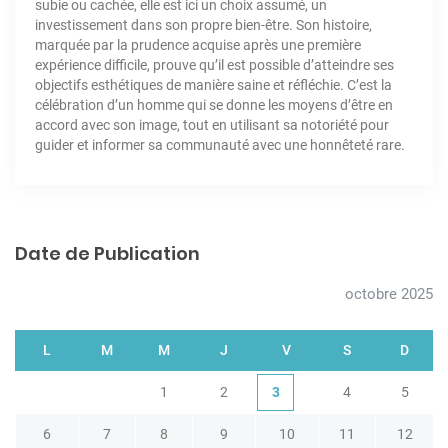
subie ou cachée, elle est ici un choix assumé, un
investissement dans son propre bien-être. Son histoire,
marquée par la prudence acquise après une première
expérience difficile, prouve qu’il est possible d’atteindre ses
objectifs esthétiques de manière saine et réfléchie. C’est la
célébration d’un homme qui se donne les moyens d’être en
accord avec son image, tout en utilisant sa notoriété pour
guider et informer sa communauté avec une honnêteté rare.
Date de Publication
octobre 2025
L
M
M
J
V
S
D
1
2
3
4
5
6
7
8
9
10
11
12